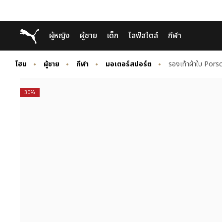
Skip
Skip
Puma โฮม
ผู้หญิง
ผู้ชาย
เด็ก
ไลฟ์สไตล์
กีฬา
to
to
Main
Footer
content
Content
โฮม
ผู้ชาย
กีฬา
มอเตอร์สปอร์ต
รองเท้าผ้าใบ Por
30%