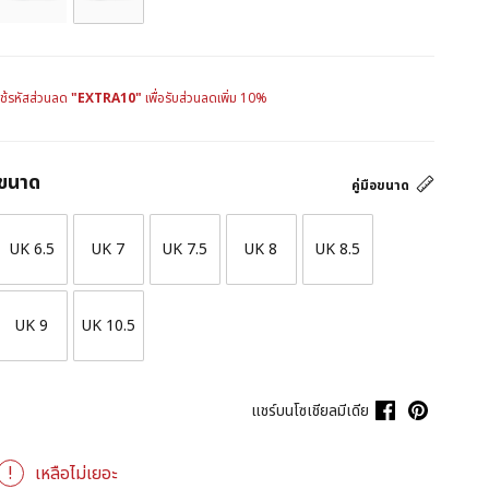
ใช้รหัสส่วนลด
"EXTRA10"
เพื่อรับส่วนลดเพิ่ม 10%
ขนาด
คู่มือขนาด
UK 6.5
UK 7
UK 7.5
UK 8
UK 8.5
UK 9
UK 10.5
แชร์บนโซเชียลมีเดีย
เหลือไม่เยอะ