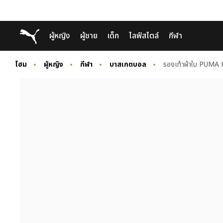
Skip
Skip
Puma โฮม
ผู้หญิง
ผู้ชาย
เด็ก
ไลฟ์สไตล์
กีฬา
to
to
Main
Footer
content
Content
โฮม
ผู้หญิง
กีฬา
บาสเกตบอล
รองเท้าผ้าใบ PUM