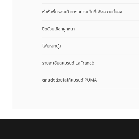
ห่อหุ้มพื้นรองเท้ายางอย่างเต็มที่เพื่อความมั่นคง
ปิดด้วยเชือกผูกหนา
โฟมหนานุ่ม
รายละเอียดแบรนด์ LaFrancé
ตกแต่งด้วยโลโก้แบรนด์ PUMA