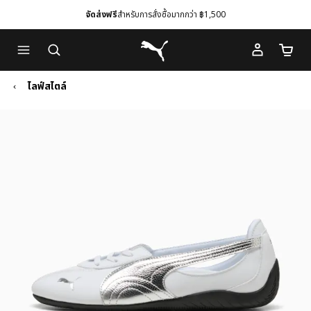
จัดส่งฟรี
สำหรับการสั่งซื้อมากกว่า ฿1,500
Skip
Skip
Puma โฮม
to
to
จำนวนร
Main
Footer
content
Content
ไลฟ์สไตล์