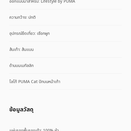
ออกแบบมาสำหรับ: Lifestyle by PUMA
ความกว้าง: ปกติ
อุปกรณ์ยึดเกี่ยว: เชือกผูก
ส้นเท้า: ส้นแบน
ด้านบนเมทัลลิก
โลโก้ PUMA Cat ปักบนหน้าเท้า
ข้อมูลวัสดุ
แผ่นรองพื้นรองเท้า: 100% ผ้า