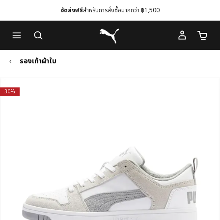
จัดส่งฟรี
สำหรับการสั่งซื้อมากกว่า ฿1,500
Skip
Skip
Puma โฮม
to
to
จำนวนร
Main
Footer
content
Content
รองเท้าผ้าใบ
30%