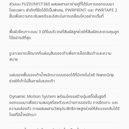
ส่วนบน FUZIONFIT360 ผสมผสานตาข่ายคู่ที่ได้รับการออกแบบมา
โดยเฉพาะ ผ้าถักที่ยืดได้ดีเป็นพิเศษ, PWRPRINT และ PWRTAPE 2
ชั้นเพื่อความกระชับพอดีและอิสระในการเคลื่อนไหวอย่างเต็มที่
พื้นผิวยึดเกาะแบบ 3 มิติในบริเวณที่สัมผัสลูกช่วยให้สัมผัสและควบคุมลูก
ได้อย่างดีที่สุด
รูเจาะขนาดเล็กมากที่แผ่นบุส้นรองเท้าเพื่อการล็อกส้นเท้าและความ
สบาย
แผ่นรองพื้นรองเท้าน้ำหนักเบาแบบถอดได้ที่มีเทคโนโลยี NanoGrip
ช่วยให้เท้าไม่ลื่นภายในรองเท้า
Dynamic Motion System พร้อมโครงสร้างปุ่มสตั๊ดขั้นสูงที่
ออกแบบมาเพื่อความสมดุลที่ลงตัวระหว่างการรองรับ การยึดเกาะ และ
ความคล่องตัว การผสมผสานวัสดุประสิทธิภาพสูงช่วยให้ส่งแรงกลับได้ดี
โดยที่มีน้ำหนักเบา