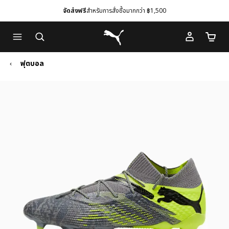
จัดส่งฟรี
สำหรับการสั่งซื้อมากกว่า ฿1,500
Skip
Skip
Puma โฮม
to
to
จำนวนร
Main
Footer
content
Content
ฟุตบอล