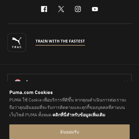
facebook
x-twitter
instagram
youtube
TRAIN WITH THE FASTEST
ไทย
© PUMA Sports (Thailand) Co., Ltd.,
2026
. All Rights Reserved.
Company Reg. No. 0105564148338
Imprint & Legal Data