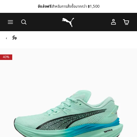
จัดส่งฟรี
สำหรับการสั่งซื้อมากกว่า ฿1,500
Skip
Skip
Puma โฮม
to
to
จำนวนร
Main
Footer
content
Content
วิ่ง
40%