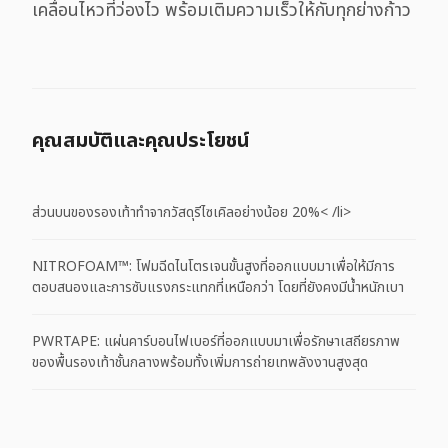
เคลื่อนไหวที่ว่องไว พร้อมเติมความเร็วให้กับทุกย่างก้าว
คุณสมบัติและคุณประโยชน์
ส่วนบนของรองเท้าทำจากวัสดุรีไซเคิลอย่างน้อย 20%< /li>
NITROFOAM™: โฟมฉีดไนโตรเจนขั้นสูงที่ออกแบบมาเพื่อให้มีการ
ตอบสนองและการซับแรงกระแทกที่เหนือกว่า โดยที่ยังคงมีน้ำหนักเบา
PWRTAPE: แผ่นคาร์บอนไฟเบอร์ที่ออกแบบมาเพื่อรักษาเสถียรภาพ
ของพื้นรองเท้าชั้นกลางพร้อมทั้งเพิ่มการถ่ายเทพลังงานสูงสุด