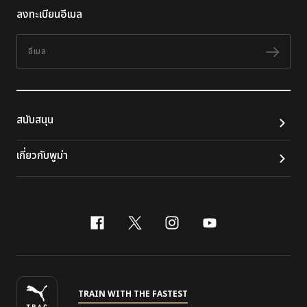
ลงทะเบียนอีเมล
อีเมล
ติดต
สนับสนุน
เกี่ยวกับพูม่า
facebook
x-twitter
instagram
youtube
TRAIN WITH THE FASTEST