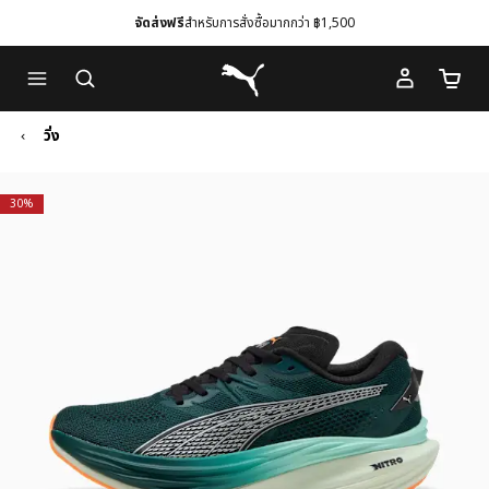
จัดส่งฟรี
สำหรับการสั่งซื้อมากกว่า ฿1,500
Skip
Skip
Puma โฮม
to
to
จำนวนร
Main
Footer
content
Content
วิ่ง
30%