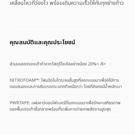
เคลื่อนไหวที่ว่องไว พร้อมเติมความเร็วให้กับทุกย่างก้าว
คุณสมบัติและคุณประโยชน์
ส่วนบนของรองเท้าทำจากวัสดุรีไซเคิลอย่างน้อย 20%< /li>
NITROFOAM™: โฟมฉีดไนโตรเจนขั้นสูงที่ออกแบบมาเพื่อให้มีการ
ตอบสนองและการซับแรงกระแทกที่เหนือกว่า โดยที่ยังคงมีน้ำหนักเบา
PWRTAPE: แผ่นคาร์บอนไฟเบอร์ที่ออกแบบมาเพื่อรักษาเสถียรภาพ
ของพื้นรองเท้าชั้นกลางพร้อมทั้งเพิ่มการถ่ายเทพลังงานสูงสุด