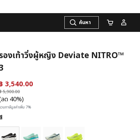
ค้นหา
จำนวนรถเข็น
รองเท้าวิ่งผู้หญิง Deviate NITRO™
3
฿ 3,540.00
ราคาลดลงจาก
฿ 5,900.00
ถึง
(ลด 40%)
รวมภาษีมูลค่าเพิ่ม 7%
สี