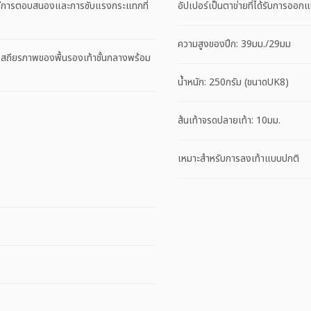
ห้มีการตอบสนองและการซับแรงกระแทกที่
อัปเปอร์เป็นตาข่ายที่ได้รับการออ
ความสูงของปึก: 39มม./29มม
สถียรภาพของพื้นรองเท้าชั้นกลางพร้อม
น้ำหนัก: 250กรัม (ขนาดUK8)​
ส้นเท้าจรดปลายเท้า: 10มม.​
เหมาะสําหรับการลงเท้าแบบปกติ