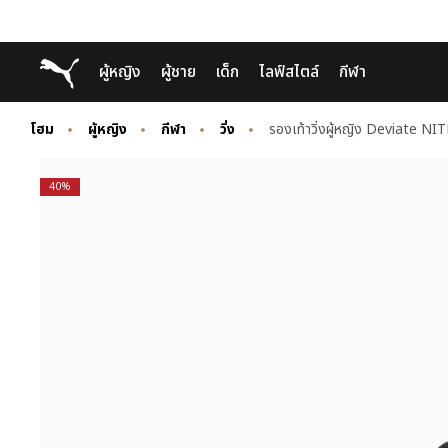
Skip
Skip
Puma โฮม
ผู้หญิง
ผู้ชาย
เด็ก
ไลฟ์สไตล์
กีฬา
to
to
Main
Footer
content
Content
โฮม
ผู้หญิง
กีฬา
วิ่ง
รองเท้าวิ่งผู้หญิง Deviate N
40%