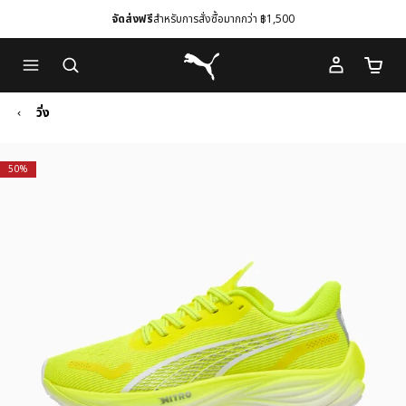
จัดส่งฟรี
สำหรับการสั่งซื้อมากกว่า ฿1,500
Skip
Skip
Puma โฮม
to
to
จำนวนร
Main
Footer
content
Content
วิ่ง
50%