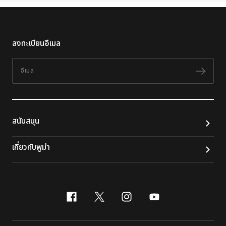
ลงทะเบียนอีเมล
อีเมล
ติดต
สนับสนุน
เกี่ยวกับพูม่า
facebook
x-twitter
instagram
youtube