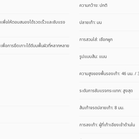
ความกว้าง: ปกติ
พื่อให้ตอบสนองได้รวดเร็วและซับแรง
ปลายเท้า: มน
การสวมใส่: เชือกผูก
่อการยึดเกาะได้ดีบนพื้นผิวที่หลากหลาย
รูปแบบส้น: แบน
ความสูงของพื้นรองเท้า: 46 มม. / 
ระดับการซับแรงกระแทก: สูงสุด
ส้นเท้าจรดปลายเท้า: 8 มม.
การลงเท้า: ผู้ที่เท้าเอียงเข้าด้านใน