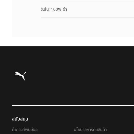
ซับใน: 100% ผ้า
Puma โฮม
สนับสนุน
คำถามที่พบบ่อย
นโยบายการคืนสินค้า