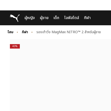
Skip
Skip
Puma โฮม
ผู้หญิง
ผู้ชาย
เด็ก
ไลฟ์สไตล์
กีฬา
to
to
Main
Footer
content
Content
โฮม
กีฬา
รองเท้าวิ่ง MagMax NITRO™ 2 สำหรับผู้ชาย
40%