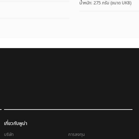
น้ำหนัก: 275 กรัม (ขนาด UK8)
เกี่ยวกับพูม่า
บริษัท
การลงทุน