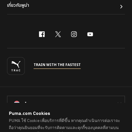
เกี่ยวกับพูม่า
facebook
x-twitter
instagram
youtube
TRAIN WITH THE FASTEST
ไทย
© PUMA Sports (Thailand) Co., Ltd.,
2026
. All Rights Reserved.
Company Reg. No. 0105564148338