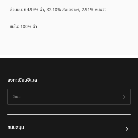
ส่วนบน: 64.99% ผ้า, 32.10% สังเคราะห์, 2.91% หนังวัว
ซับใน: 100% ผ้า
ลงทะเบียนอีเมล
อีเมล
ติดต
สนับสนุน