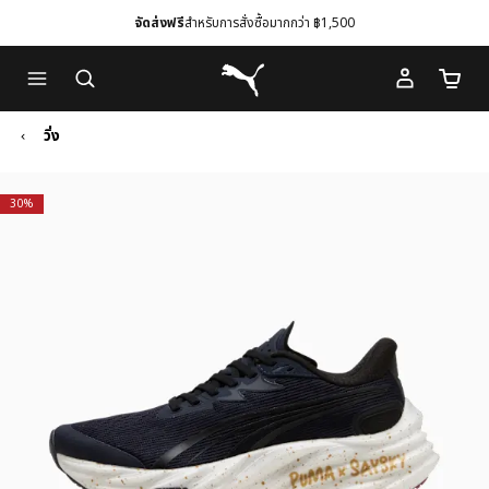
จัดส่งฟรี
สำหรับการสั่งซื้อมากกว่า ฿1,500
Skip
Skip
Puma โฮม
to
to
จำนวนร
Main
Footer
content
Content
วิ่ง
30%