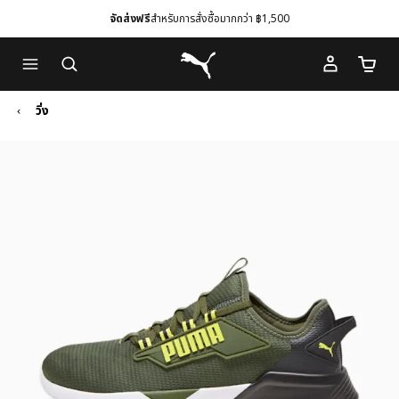
จัดส่งฟรี
สำหรับการสั่งซื้อมากกว่า ฿1,500
Skip
Skip
Puma โฮม
to
to
จำนวนร
Main
Footer
content
Content
วิ่ง