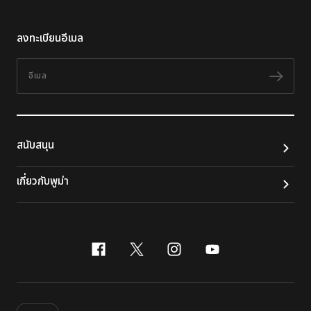
ลงทะเบียนอีเมล
อีเมล
ติดต
สนับสนุน
เกี่ยวกับพูม่า
facebook
x-twitter
instagram
youtube