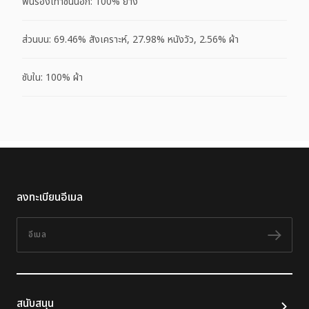
พื้นรองเท้าชั้นนอก: 100% ยาง
ส่วนบน: 69.46% สังเคราะห์, 27.98% หนังวัว, 2.56% ผ้า
ซับใน: 100% ผ้า
ลงทะเบียนอีเมล
อีเมล
ติดต
สนับสนุน