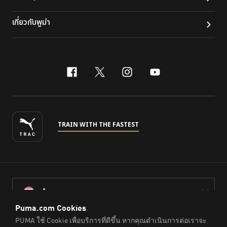
เกี่ยวกับพูม่า
facebook
x-twitter
instagram
youtube
TRAIN WITH THE FASTEST
ไทย
© PUMA Sports (Thailand) Co., Ltd.,
2026
. All Rights Reserved.