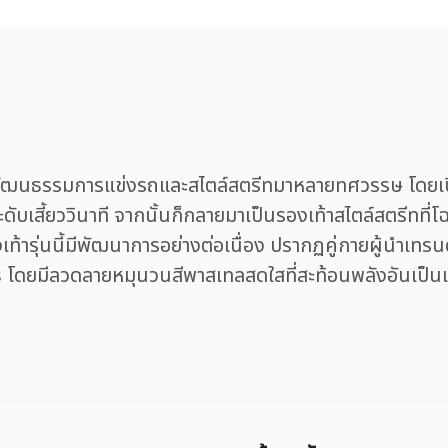
นธรรมการแข่งรถและสไตล์สตรีทมาหลายทศวรรษ โดยเปิดต
บเสี้ยววินาที จากนั้นก็กลายมาเป็นรองเท้าสไตล์สตรีทที่โ
ท้ารุ่นนี้มีพัฒนาการอย่างต่อเนื่อง ปรากฏคู่กายผู้นำเทรนด
 โดยมีลวดลายหมุนวนสีพาสเทลสดใสที่สะท้อนพลังอันเป็