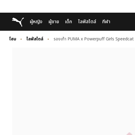
Skip
Skip
Puma โฮม
ผู้หญิง
ผู้ชาย
เด็ก
ไลฟ์สไตล์
กีฬา
to
to
Main
Footer
content
Content
โฮม
ไลฟ์สไตล์
รองเท้า PUMA x Powerpuff Girls Speedcat G