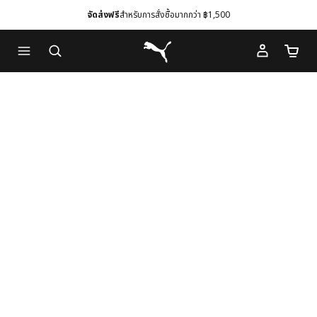
จัดส่งฟรี
สำหรับการสั่งซื้อมากกว่า ฿1,500
Skip
Skip
Puma โฮม
to
to
จำนวนร
Main
Footer
content
Content