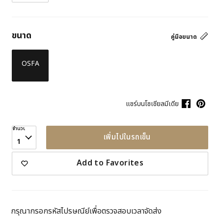
ขนาด
คู่มือขนาด
OSFA
แชร์บนโซเชียลมีเดีย
จำนวน
เพิ่มไปในรถเข็น
1
Add to Favorites
กรุณากรอกรหัสไปรษณีย์เพื่อตรวจสอบเวลาจัดส่ง