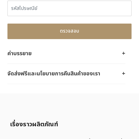
ตรวจสอบ
คำบรรยาย
จัดส่งฟรีและนโยบายการคืนสินค้าของเรา
เรื่องราวผลิตภัณฑ์