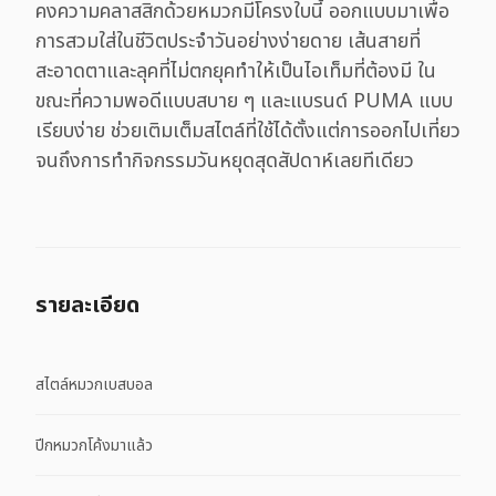
คงความคลาสสิกด้วยหมวกมีโครงใบนี้ ออกแบบมาเพื่อ
การสวมใส่ในชีวิตประจำวันอย่างง่ายดาย เส้นสายที่
สะอาดตาและลุคที่ไม่ตกยุคทำให้เป็นไอเท็มที่ต้องมี ใน
ขณะที่ความพอดีแบบสบาย ๆ และแบรนด์ PUMA แบบ
เรียบง่าย ช่วยเติมเต็มสไตล์ที่ใช้ได้ตั้งแต่การออกไปเที่ยว
จนถึงการทำกิจกรรมวันหยุดสุดสัปดาห์เลยทีเดียว
รายละเอียด
สไตล์หมวกเบสบอล
ปีกหมวกโค้งมาแล้ว