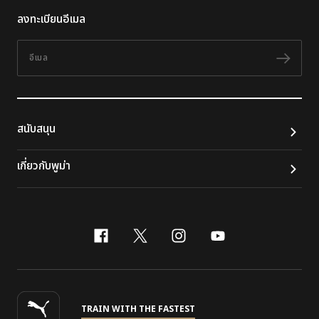
ลงทะเบียนอีเมล
อีเมล
ติดต
สนับสนุน
เกี่ยวกับพูม่า
facebook
x-twitter
instagram
youtube
TRAIN WITH THE FASTEST