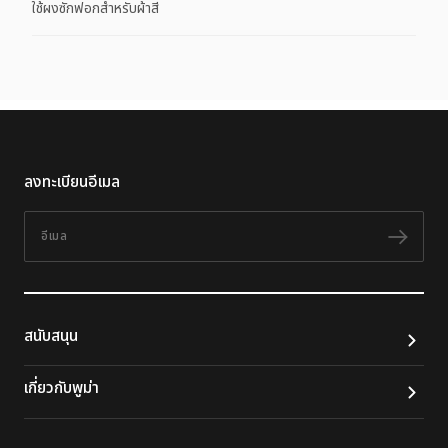
ใช้ผงซักฟอกสำหรับผ้าสี
ลงทะเบียนอีเมล
อีเมล
ติดต
สนับสนุน
เกี่ยวกับพูม่า