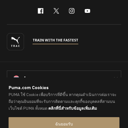
facebook
x-twitter
instagram
youtube
TRAIN WITH THE FASTEST
ไทย
© PUMA Sports (Thailand) Co., Ltd.,
2026
. All Rights Reserved.
Company Reg. No. 0105564148338
Imprint & Legal Data