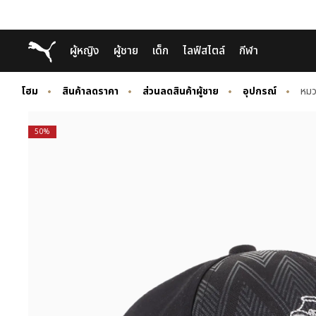
Skip
Skip
Puma โฮม
ผู้หญิง
ผู้ชาย
เด็ก
ไลฟ์สไตล์
กีฬา
to
to
Main
Footer
content
Content
โฮม
สินค้าลดราคา
ส่วนลดสินค้าผู้ชาย
อุปกรณ์
หม
50%