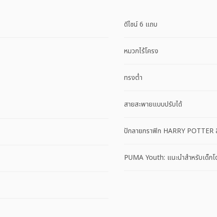
ดีไซน์ 6 แถบ
หมวกไร้โครง
ทรงต่ำ
สายสะพายแบบปรับได้
ปักลายกราฟิก HARRY POTTER สี
PUMA Youth: แนะนำสำหรับเด็กโตอา