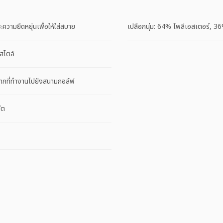
ความยืดหยุ่นเพื่อให้ใส่สบาย
เปลือกนุ่ม: 64% โพลีเอสเตอร์, 3
ีสไตล์
อกจากที่ทำงานไปยังสนามกอล์ฟ
ีต