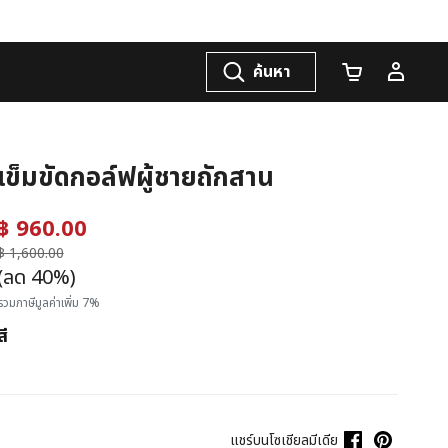
ค้นหา
จำนวนรถเข็น
เข็มขัดกอล์ฟผู้ชายถักสาน
฿ 960.00
ราคาลดลงจาก
฿ 1,600.00
ถึง
(ลด 40%)
รวมภาษีมูลค่าเพิ่ม 7%
สี
แชร์บนโซเชียลมีเดีย