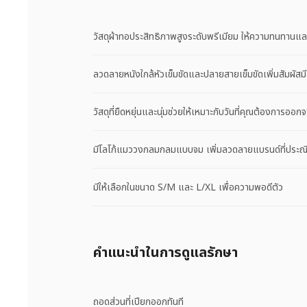
วัสดุผ้าทอประสิทธิภาพสูงระดับพรีเมียม ให้ความทนทานและ
ลวดลายหนังใกล้หัวเข็มขัดและปลายสายเข็มขัดเพิ่มสัมผัสม
วัสดุที่ยืดหยุ่นและนุ่มช่วยให้เหมาะกับวันที่คุณต้องการอ
มีโลโก้แมววงกลมกลมแบบจม เพิ่มลวดลายแบรนด์ที่ประณ
มีให้เลือกในขนาด S/M และ L/XL เพื่อความพอดีตัว
คําแนะนําในการดูแลรักษา
ถอดส่วนที่เปียกออกทันที