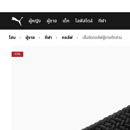
Skip
Skip
Puma โฮม
ผู้หญิง
ผู้ชาย
เด็ก
ไลฟ์สไตล์
กีฬา
to
to
Main
Footer
content
Content
โฮม
ผู้ชาย
กีฬา
กอล์ฟ
เข็มขัดกอล์ฟผู้ชายถักสาน
40%