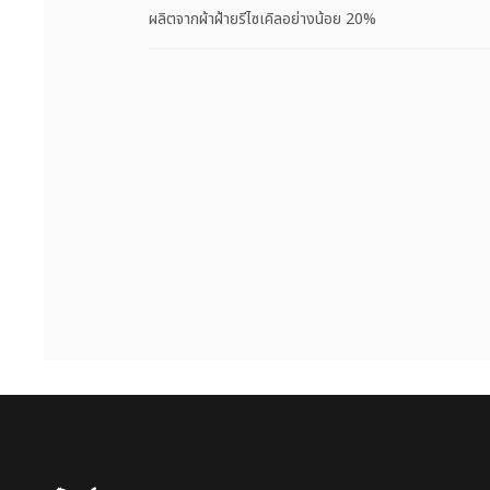
ผลิตจากผ้าฝ้ายรีไซเคิลอย่างน้อย 20%
Puma โฮม