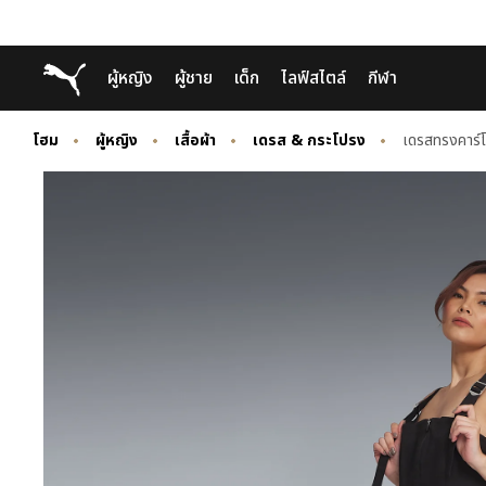
Skip
Skip
Puma โฮม
ผู้หญิง
ผู้ชาย
เด็ก
ไลฟ์สไตล์
กีฬา
to
to
Main
Footer
content
Content
โฮม
ผู้หญิง
เสื้อผ้า
เดรส & กระโปรง
เดรสทรงคาร์