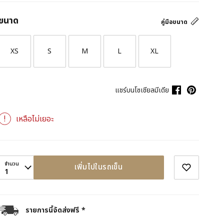
ขนาด
คู่มือขนาด
XS
S
M
L
XL
แชร์บนโซเชียลมีเดีย
เหลือไม่เยอะ
จำนวน
เพิ่มไปในรถเข็น
1
รายการนี้จัดส่งฟรี *