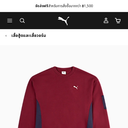
จัดส่งฟรี
สำหรับการสั่งซื้อมากกว่า ฿1,500
Skip
Skip
Puma โฮม
to
to
จำนวนร
Main
Footer
content
Content
เสื้อฮู้ดและเสื้อวอร์ม