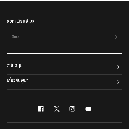
ลงทะเบียนอีเมล
อีเมล
ติดต
สนับสนุน
เกี่ยวกับพูม่า
facebook
x-twitter
instagram
youtube