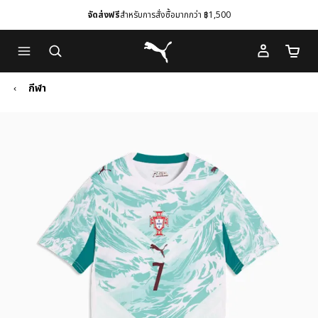
จัดส่งฟรี
สำหรับการสั่งซื้อมากกว่า ฿1,500
Skip
Skip
Puma โฮม
to
to
จำนวนร
Main
Footer
content
Content
กีฬา