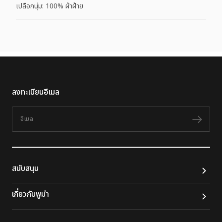
เปลือกนุ่ม: 100% ผ้าฝ้าย
ลงทะเบียนอีเมล
อีเมล
ติดต
สนับสนุน
เกี่ยวกับพูม่า