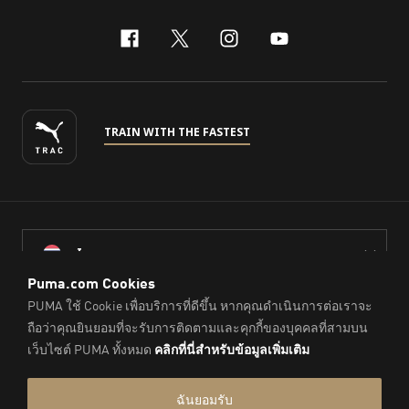
facebook
x-twitter
instagram
youtube
TRAIN WITH THE FASTEST
ไทย
© PUMA Sports (Thailand) Co., Ltd.,
2026
. All Rights Reserved.
Company Reg. No. 0105564148338
Imprint & Legal Data