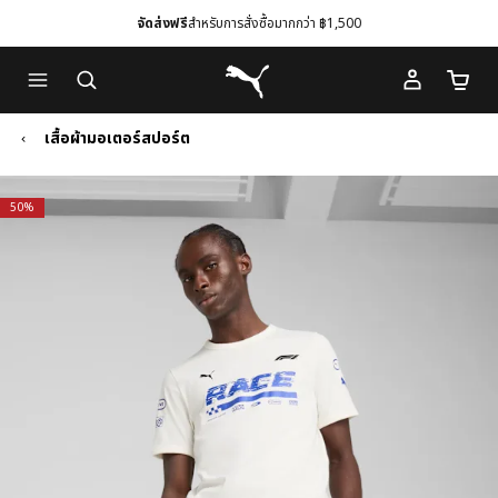
จัดส่งฟรี
สำหรับการสั่งซื้อมากกว่า ฿1,500
Skip
Skip
Puma โฮม
to
to
จำนวนร
Main
Footer
content
Content
เสื้อผ้ามอเตอร์สปอร์ต
50%