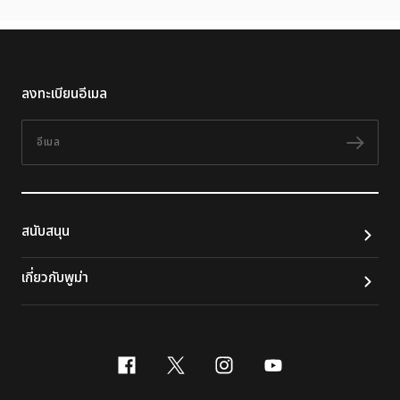
ลงทะเบียนอีเมล
อีเมล
ติดต
สนับสนุน
เกี่ยวกับพูม่า
facebook
x-twitter
instagram
youtube