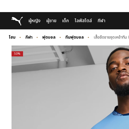
Skip
Skip
Puma โฮม
ผู้หญิง
ผู้ชาย
เด็ก
ไลฟ์สไตล์
กีฬา
to
to
Main
Footer
content
Content
โฮม
กีฬา
ฟุตบอล
ทีมฟุตบอล
เสื้อยืดชายชุดเหย้าท
50%