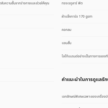
ดซับความชื้นจากร่างกายและช่วยให้คุณ
ทรงเรกูลาร์ ฟิต
ผ้าแจ็คการ์ด 170 gsm
คอกลม
แขนสั้น
โลโก้แบรนด์อย่างเป็นทางการของท
คําแนะนําในการดูแลรั
เอกลักษณ์พิเศษเฉพาะของเครื่องป