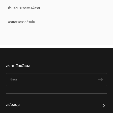
ห้ามรีดบริเวณพิมพ์ลาย
ซักและรีดจากด้านใน
ลงทะเบียนอีเมล
อีเมล
ติดต
สนับสนุน