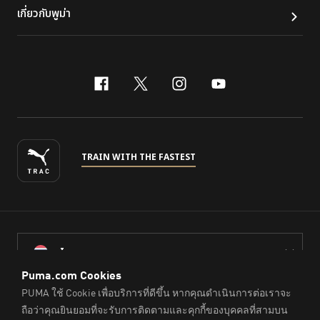
เกี่ยวกับพูม่า
facebook
x-twitter
instagram
youtube
TRAIN WITH THE FASTEST
ไทย
© PUMA Sports (Thailand) Co., Ltd.,
2026
. All Rights Reserved.
Company Reg. No. 0105564148338