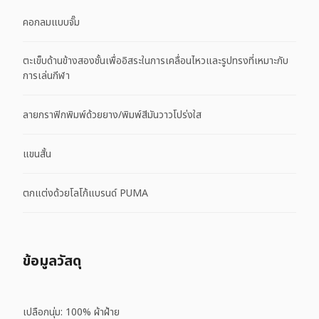
คอกลมแบบจั๊ม
ตะเข็บด้านข้างสองชั้นเพื่ออิสระในการเคลื่อนไหวและรูปทรงที่เหมาะกับ
การเล่นกีฬา
ลายกราฟิกพิมพ์ด้วยยาง/พิมพ์สีมันวาวโปร่งใส
แขนสั้น
ตกแต่งด้วยโลโก้แบรนด์ PUMA
ข้อมูลวัสดุ
เปลือกนุ่ม: 100% ผ้าฝ้าย