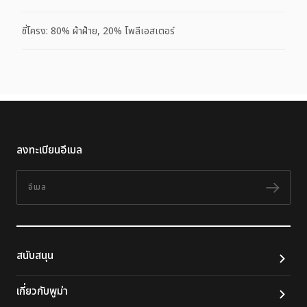
ซี่โครง: 80% ผ้าฝ้าย, 20% โพลีเอสเตอร์
ลงทะเบียนอีเมล
อีเมล
ติดต
สนับสนุน
เกี่ยวกับพูม่า