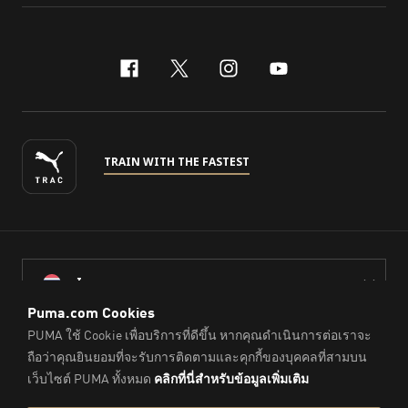
facebook
x-twitter
instagram
youtube
TRAIN WITH THE FASTEST
ไทย
© PUMA Sports (Thailand) Co., Ltd.,
2026
. All Rights Reserved.
Company Reg. No. 0105564148338
Imprint & Legal Data