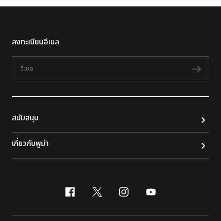
ลงทะเบียนอีเมล
อีเมล
ติดต
สนับสนุน
เกี่ยวกับพูม่า
facebook
x-twitter
instagram
youtube