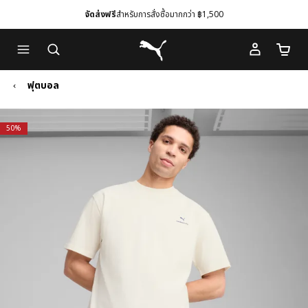
จัดส่งฟรี
สำหรับการสั่งซื้อมากกว่า ฿1,500
Skip
Skip
Puma โฮม
to
to
จำนวนร
Main
Footer
content
Content
ฟุตบอล
50%