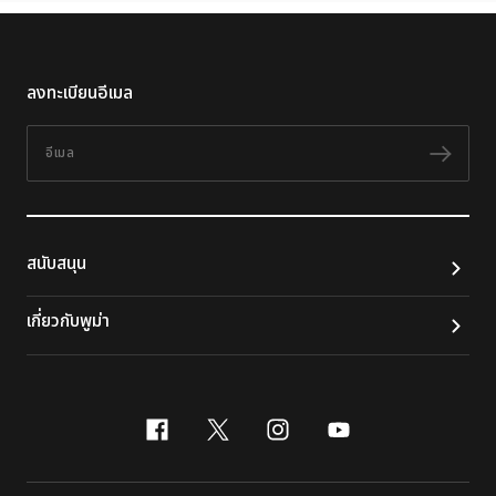
ลงทะเบียนอีเมล
อีเมล
ติดต
สนับสนุน
เกี่ยวกับพูม่า
facebook
x-twitter
instagram
youtube