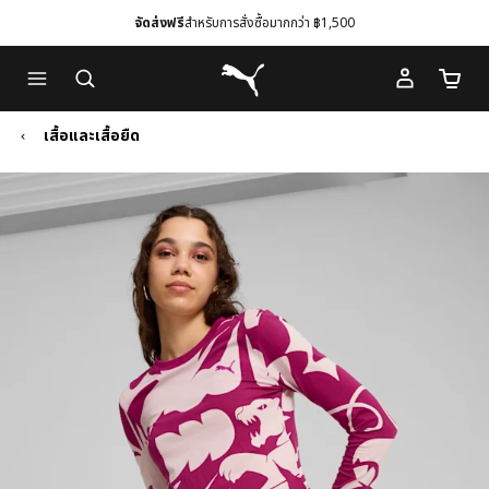
จัดส่งฟรี
สำหรับการสั่งซื้อมากกว่า ฿1,500
Skip
Skip
Puma โฮม
to
to
จำนวนร
Main
Footer
content
Content
เสื้อและเสื้อยืด