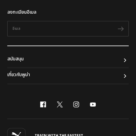
ลงทะเบียนอีเมล
อีเมล
ติดต
สนับสนุน
เกี่ยวกับพูม่า
facebook
x-twitter
instagram
youtube
TRAIN WITH THE FASTEST