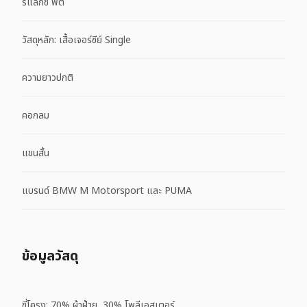
รีแล็กซ์ ฟิต
วัสดุหลัก: เสื้อเจอร์ซีย์ Single
ความยาวปกติ
คอกลม
แขนสั้น
แบรนด์ BMW M Motorsport และ PUMA
ข้อมูลวัสดุ
ซี่โครง: 70% ผ้าฝ้าย, 30% โพลีเอสเตอร์