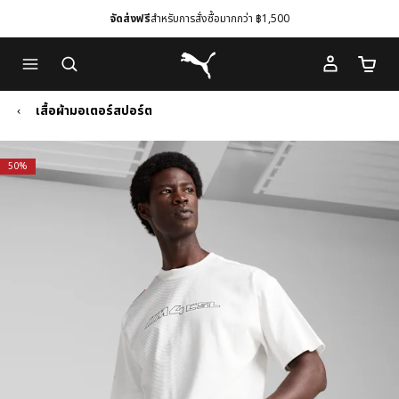
จัดส่งฟรี
สำหรับการสั่งซื้อมากกว่า ฿1,500
Skip
Skip
Puma โฮม
to
to
จำนวนร
Main
Footer
content
Content
เสื้อผ้ามอเตอร์สปอร์ต
50%