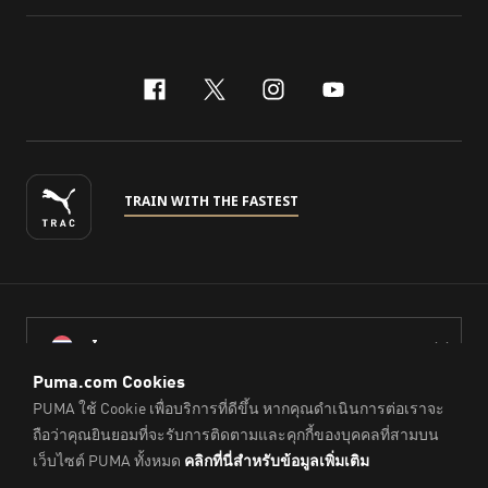
facebook
x-twitter
instagram
youtube
TRAIN WITH THE FASTEST
ไทย
© PUMA Sports (Thailand) Co., Ltd.,
2026
. All Rights Reserved.
Company Reg. No. 0105564148338
Imprint & Legal Data