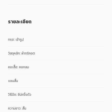
รายละเอียด
ทรง: เข้ารูป
วัสดุหลัก: ผ้าทริคอต
คอเสื้อ: คอกลม
แขนสั้น
วิธีปิด: ซิปครึ่งตัว
ความยาว: สั้น