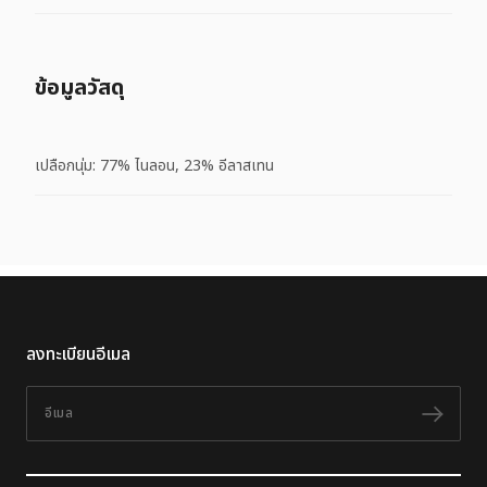
ข้อมูลวัสดุ
เปลือกนุ่ม: 77% ไนลอน, 23% อีลาสเทน
ลงทะเบียนอีเมล
อีเมล
ติดต