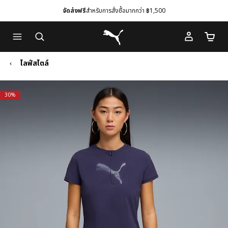
จัดส่งฟรี
สำหรับการสั่งซื้อมากกว่า ฿1,500
Skip
Skip
Puma โฮม
to
to
จำนวนร
Main
Footer
content
Content
ไลฟ์สไตล์
30%