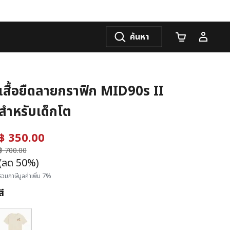
ค้นหา
จำนวนรถเข็น
เสื้อยืดลายกราฟิก MID90s II
สำหรับเด็กโต
฿ 350.00
ราคาลดลงจาก
฿ 700.00
ถึง
(ลด 50%)
รวมภาษีมูลค่าเพิ่ม 7%
สี