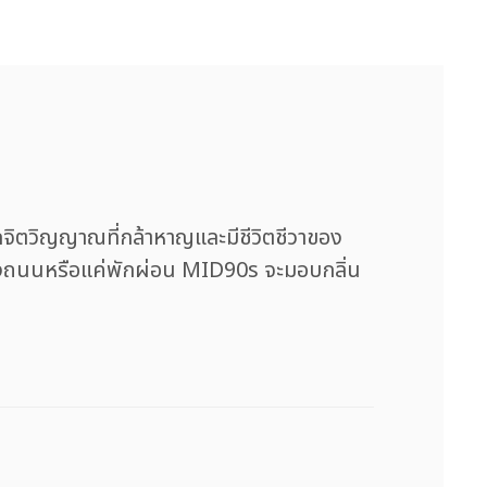
จิตวิญญาณที่กล้าหาญและมีชีวิตชีวาของ
งถนนหรือแค่พักผ่อน MID90s จะมอบกลิ่น