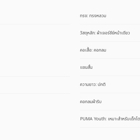
ทรง: ทรงหลวม
วัสดุหลัก: ผ้าเจอร์ซีย์หน้าเดียว
คอเสื้อ: คอกลม
แขนสั้น
ความยาว: ปกติ
คอกลมผ้าริบ
PUMA Youth: เหมาะสำหรับเด็กโตอ