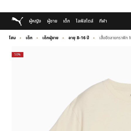
Skip
Skip
Puma โฮม
ผู้หญิง
ผู้ชาย
เด็ก
ไลฟ์สไตล์
กีฬา
to
to
Main
Footer
content
Content
โฮม
เด็ก
เด็กผู้ชาย
อายุ 8-16 ปี
เสื้อยืดลายกราฟิก
50%