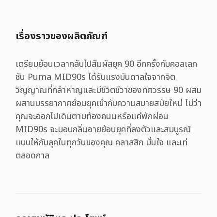
เรื่องราวของผลิตภัณฑ์
เตรียมย้อนเวลากลับไปสัมผัสยุค 90 อีกครั้งกับคอลเลก
ชัน Puma MID90s ได้รับแรงบันดาลใจจากจิต
วิญญาณที่กล้าหาญและมีชีวิตชีวาของทศวรรษ 90 ผสม
ผสานบรรยากาศย้อนยุคเข้ากับความสบายสมัยใหม่ ไม่ว่า
คุณจะออกไปเดินตามท้องถนนหรือแค่พักผ่อน
MID90s จะมอบกลิ่นอายย้อนยุคที่ลงตัวและสมบูรณ์
แบบให้กับลุคในทุกวันของคุณ คลาสสิก มั่นใจ และเท่
ตลอดกาล