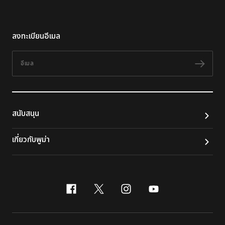
ลงทะเบียนอีเมล
อีเมล
ติดต
สนับสนุน
เกี่ยวกับพูม่า
facebook
x-twitter
instagram
youtube