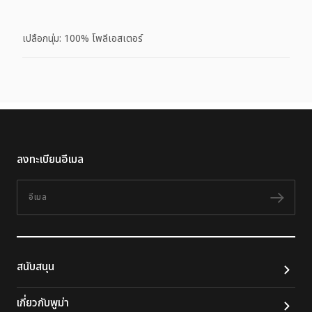
เปลือกนุ่ม: 100% โพลีเอสเตอร์
ลงทะเบียนอีเมล
อีเมล
ติดต
สนับสนุน
เกี่ยวกับพูม่า