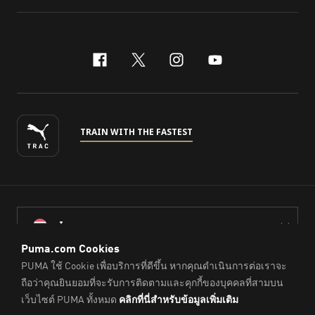
facebook
x-twitter
instagram
youtube
TRAIN WITH THE FASTEST
ไทย
© PUMA Sports (Thailand) Co., Ltd.,
2026
. All Rights Reserved.
Company Reg. No. 0105564148338
Imprint & Legal Data