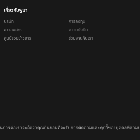
เกี่ยวกับพูม่า
บริษัท
การลงทุน
ข่าวองค์กร
ความยั่งยืน
ศูนย์รวมข่าวสาร
ร่วมงานกับเรา
d. Company Reg. No. 0105564148338
Imprint & Legal Data