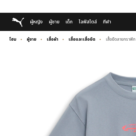
Skip
Skip
Puma โฮม
ผู้หญิง
ผู้ชาย
เด็ก
ไลฟ์สไตล์
กีฬา
to
to
Main
Footer
content
Content
โฮม
ผู้ชาย
เสื้อผ้า
เสื้อและเสื้อยืด
เสื้อยืดลายกราฟ