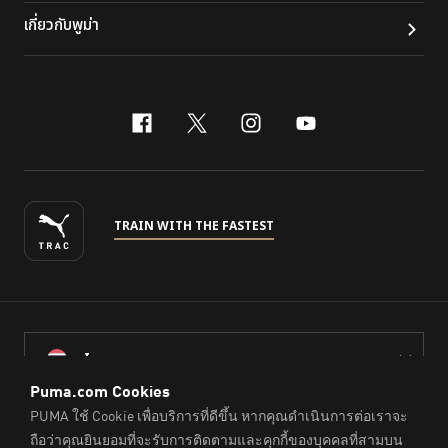
เกี่ยวกับพูม่า
facebook
x-twitter
instagram
youtube
TRAIN WITH THE FASTEST
ไทย
© PUMA Sports (Thailand) Co., Ltd.,
2026
. All Rights Reserved.
Company Reg. No. 0105564148338