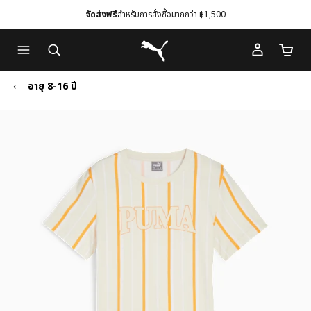
จัดส่งฟรี
สำหรับการสั่งซื้อมากกว่า ฿1,500
Skip
Skip
Puma โฮม
to
to
จำนวนร
Main
Footer
content
Content
อายุ 8-16 ปี