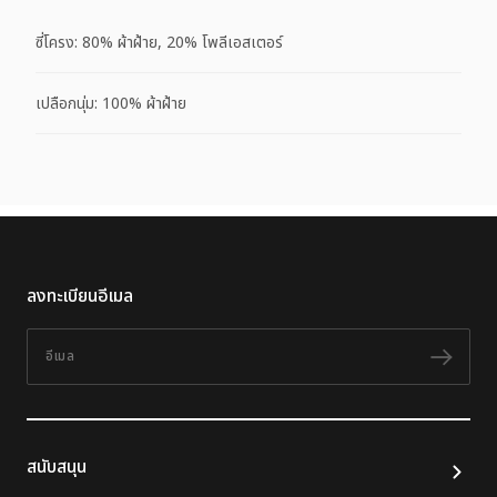
ซี่โครง: 80% ผ้าฝ้าย, 20% โพลีเอสเตอร์
เปลือกนุ่ม: 100% ผ้าฝ้าย
ลงทะเบียนอีเมล
อีเมล
ติดต
สนับสนุน