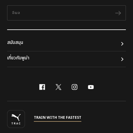
อีเมล
ติดต
สนับสนุน
เกี่ยวกับพูม่า
facebook
x-twitter
instagram
youtube
TRAIN WITH THE FASTEST