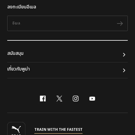
ลงทะเบียนอีเมล
อีเมล
ติดต
สนับสนุน
เกี่ยวกับพูม่า
facebook
x-twitter
instagram
youtube
TRAIN WITH THE FASTEST