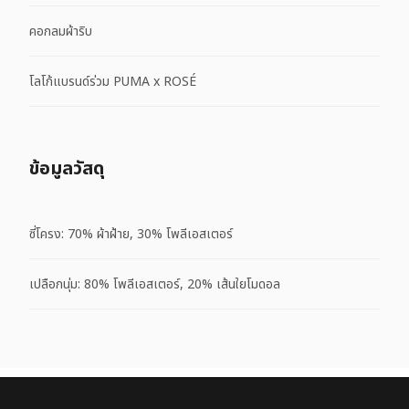
คอกลมผ้าริบ
โลโก้แบรนด์ร่วม PUMA x ROSÉ
ข้อมูลวัสดุ
ซี่โครง: 70% ผ้าฝ้าย, 30% โพลีเอสเตอร์
เปลือกนุ่ม: 80% โพลีเอสเตอร์, 20% เส้นใยโมดอล