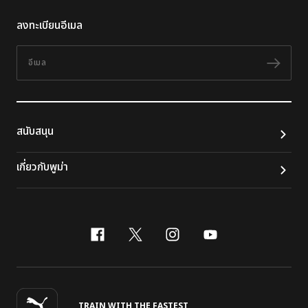
ลงทะเบียนอีเมล
อีเมล
ติดต
สนับสนุน
เกี่ยวกับพูม่า
facebook
x-twitter
instagram
youtube
TRAIN WITH THE FASTEST