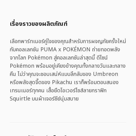
เรื่องราวของผลิตภัณฑ์
เลือกพาร์ทเนอร์คู่ใจของคุณสำหรับการผจญภัยครั้งใหม่
กับคอลเลกชัน PUMA x POKÉMON ถ่ายทอดพลัง
จากโลก Pokémon สู่คอลเลกชันล่าสุดนี้ ดีไซน์
Pokémon พร้อมอยู่เคียงข้างคุณทั้งกลางวันและกลาง
คืน ไม่ว่าคุณจะชอบเสน่ห์แบบลึกลับของ Umbreon
หรือพลังสุดจี๊ดของ Pikachu เราก็พร้อมตอบสนอง
เทรนเนอร์ทุกคน เสื้อยืดโอเวอร์ไซส์ลายกราฟิก
Squirtle บนผ้าเจอร์ซีย์นุ่มสบาย