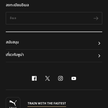
ลงทะเบียนอีเมล
อีเมล
ติดต
สนับสนุน
เกี่ยวกับพูม่า
facebook
x-twitter
instagram
youtube
TRAIN WITH THE FASTEST