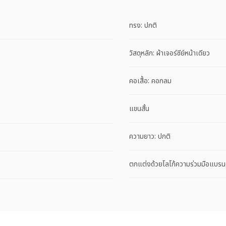
ทรง: ปกติ
วัสดุหลัก: ผ้าเจอร์ซีย์หน้าเดียว
คอเสื้อ: คอกลม
แขนสั้น
ความยาว: ปกติ
ตกแต่งด้วยโลโก้ความร่วมมือแบรน