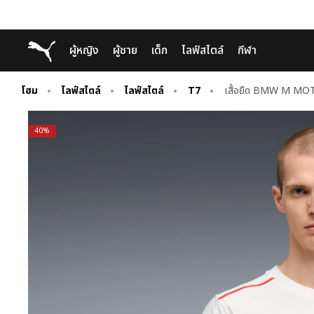
Skip
Skip
Puma โฮม
ผู้หญิง
ผู้ชาย
เด็ก
ไลฟ์สไตล์
กีฬา
to
to
Main
Footer
content
Content
โฮม
ไลฟ์สไตล์
ไลฟ์สไตล์
T7
เสื้อยืด BMW M MO
40%