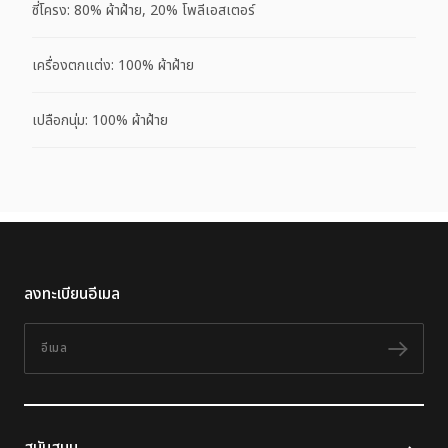
ซี่โครง: 80% ผ้าฝ้าย, 20% โพลีเอสเตอร์
เครื่องตกแต่ง: 100% ผ้าฝ้าย
เปลือกนุ่ม: 100% ผ้าฝ้าย
ลงทะเบียนอีเมล
อีเมล
ติดต
สนับสนุน