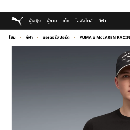
Skip
Skip
Puma โฮม
ผู้หญิง
ผู้ชาย
เด็ก
ไลฟ์สไตล์
กีฬา
to
to
Main
Footer
content
Content
โฮม
กีฬา
มอเตอร์สปอร์ต
PUMA x McLAREN RACI