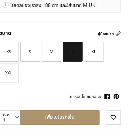
โมเดลของเราสูง 188 cm และใส่ขนาด M UK
ขนาด
คู่มือขนาด
XS
S
M
L
XL
XXL
แชร์บนโซเชียลมีเดีย
จำนวน
เพิ่มไปในรถเข็น
1