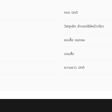
ทรง: ปกติ
วัสดุหลัก: ผ้าเจอร์ซีย์หน้าเดียว
คอเสื้อ: คอกลม
แขนสั้น
ความยาว: ปกติ