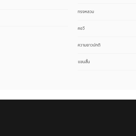
ทรงหลวม
คอวี
ความยาวปกติ
แขนสั้น