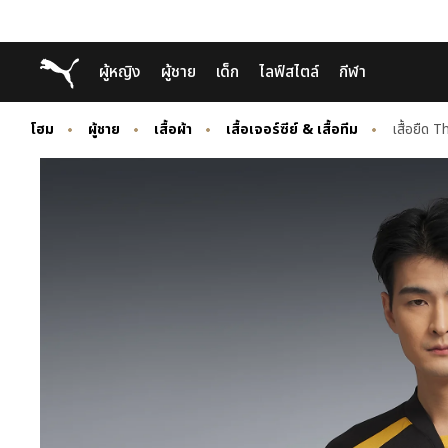
Skip
Skip
Puma โฮม
ผู้หญิง
ผู้ชาย
เด็ก
ไลฟ์สไตล์
กีฬา
to
to
Main
Footer
content
Content
โฮม
ผู้ชาย
เสื้อผ้า
เสื้อเจอร์ซีย์ & เสื้อทีม
เสื้อยืด T