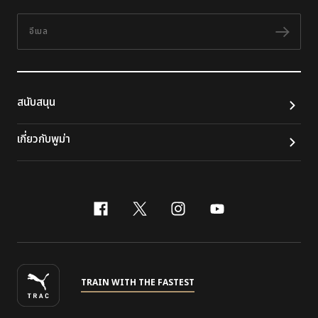
อีเมล
ติดต
สนับสนุน
เกี่ยวกับพูม่า
facebook
x-twitter
instagram
youtube
TRAIN WITH THE FASTEST