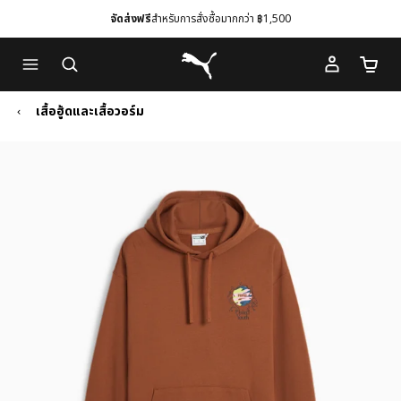
จัดส่งฟรี
สำหรับการสั่งซื้อมากกว่า ฿1,500
Skip
Skip
Puma โฮม
to
to
จำนวนร
Main
Footer
content
Content
เสื้อฮู้ดและเสื้อวอร์ม