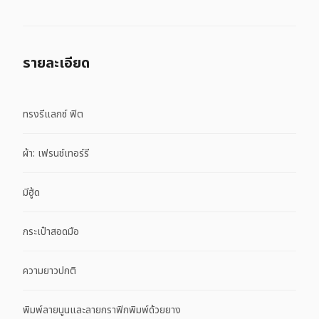
รายละเอียด
ทรงรีแลกซ์ ฟิต
ผ้า: เฟรนช์เทอร์รี
มีฮู้ด
กระเป๋าสอดมือ
ความยาวปกติ
พิมพ์ลายนูนและลายกราฟิกพิมพ์ด้วยยาง