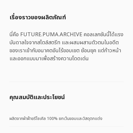
เรื่องราวของผลิตภัณฑ์
นี่คือ FUTURE.PUMA.ARCHIVE คอลเลกชันนี้ได้แรง
บันดาลใจจากสไตล์สตรีท และผสมผสานตัวตนในอดีต
ของเราเข้ากับอนาคตอันไร้ขอบเขต ย้อนยุค แต่ก้าวหน้า
และออกแบบมาเพื่อสร้างความโดดเด่น
คุณสมบัติและประโยชน์
ผลิตจากผ้าฝ้ายรีไซเคิล 100% ยกเว้นขอบและวัสดุตกแต่ง