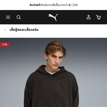
จัดส่งฟรี
สำหรับการสั่งซื้อมากกว่า ฿1,500
Skip
Skip
Puma โฮม
to
to
จำนวนร
Main
Footer
content
Content
เสื้อฮู้ดและเสื้อวอร์ม
50%