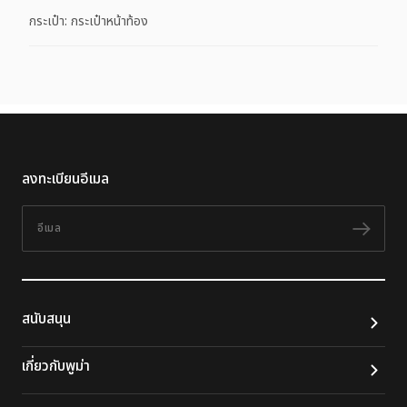
กระเป๋า: กระเป๋าหน้าท้อง
ลงทะเบียนอีเมล
อีเมล
ติดต
สนับสนุน
เกี่ยวกับพูม่า