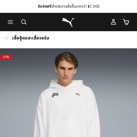
จัดส่งฟรี
สำหรับการสั่งซื้อมากกว่า ฿1,500
Skip
Skip
Puma โฮม
to
to
จำนวนร
Main
Footer
content
Content
เสื้อฮู้ดและเสื้อวอร์ม
50%