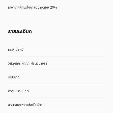
ผลิตจากฝ้ายรีไซเคิลอย่างน้อย 20%
รายละเอียด
ทรง: บ็อกซี
วัสดุหลัก: ผ้าถักเฟรนช์เทอร์รี่
แขนยาว
ความยาว: ปกติ
ข้อมือและชายเสื้อเป็นผ้าริบ