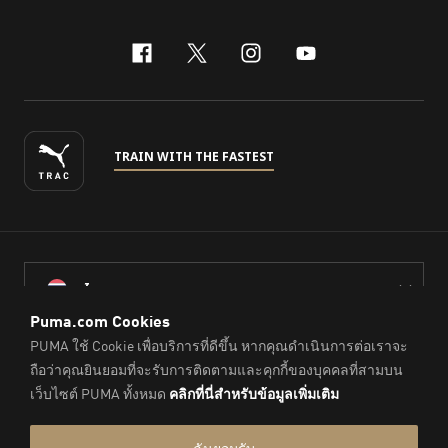
facebook
x-twitter
instagram
youtube
TRAIN WITH THE FASTEST
ไทย
© PUMA Sports (Thailand) Co., Ltd.,
2026
. All Rights Reserved.
Company Reg. No. 0105564148338
Imprint & Legal Data